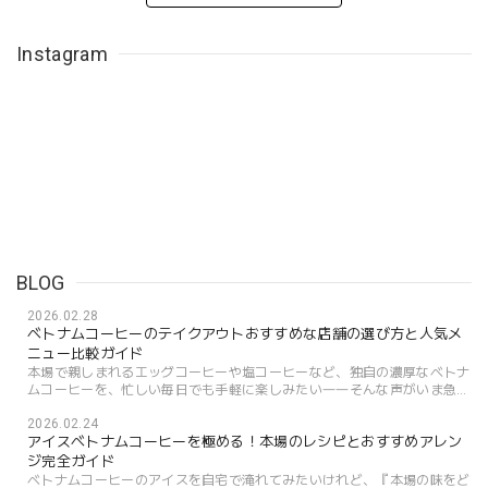
Instagram
BLOG
2026.02.28
ベトナムコーヒーのテイクアウトおすすめな店舗の選び方と人気メ
ニュー比較ガイド
本場で親しまれるエッグコーヒーや塩コーヒーなど、独自の濃厚なベトナ
ムコーヒーを、忙しい毎日でも手軽に楽しみたい――そんな声がいま急増
しています。実際、国内でのベトナムコーヒーのテイクアウト利用者は
2026.02.24
近...
アイスベトナムコーヒーを極める！本場のレシピとおすすめアレン
ジ完全ガイド
ベトナムコーヒーのアイスを自宅で淹れてみたいけれど、『本場の味をど