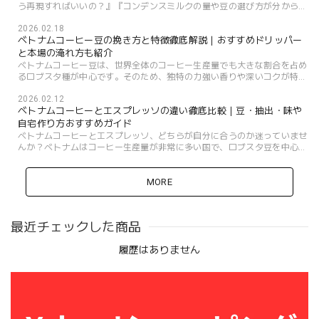
う再現すればいいの？』『コンデンスミルクの量や豆の選び方が分からな
い…』そんな悩みを抱えていませんか？ 実は、ベトナム現地では全...
2026.02.18
ベトナムコーヒー豆の挽き方と特徴徹底解説｜おすすめドリッパー
と本場の淹れ方も紹介
ベトナムコーヒー豆は、世界全体のコーヒー生産量でも大きな割合を占め
るロブスタ種が中心です。そのため、独特の力強い香りや深いコクが特徴
的ですが、「家庭で淹れると苦味が強すぎたり、目詰まりして時間がか...
2026.02.12
ベトナムコーヒーとエスプレッソの違い徹底比較｜豆・抽出・味や
自宅作り方おすすめガイド
ベトナムコーヒーとエスプレッソ、どちらが自分に合うのか迷っていませ
んか？ベトナムはコーヒー生産量が非常に多い国で、ロブスタ豆を中心に
大規模な輸出を誇ります。特にベトナムコーヒーは、エスプレッソと比...
MORE
最近チェックした商品
履歴はありません