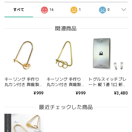
すべて
16
1
0
関連商品
キーリング 手作り
キーリング 手作り
トグルスイッチプレ
丸カン付き 真鍮製
丸カン付き 真鍮製
ート 縦 1連 1口 新金
カラビナ 丸型 1個
カラビナ 三角型 1個
属製
¥999
¥999
¥3,480
最近チェックした商品