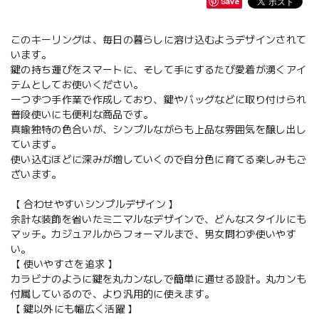
Save
このキーリングは、毎日の暮らしに溶け込むようデザインされて
います。
鍵の持ち運びをスマートに、そして手にするたび愛着が湧くアイ
テムとしてお使いください。
一つずつ手作業で作成しており、鍵やバッグなどに取り付けられ
普段使いにも便利な商品です。
真鍮独特の色合いが、シンプルながらも上品な雰囲気を醸し出し
ています。
使い込むほどに深みが増していくので自分色に育てる楽しみもご
ざいます。
【 合わせやすいシンプルデザイン 】
余計な装飾を省いたミニマルなデザインで、どんなスタイルにも
マッチ。カジュアルからフォーマルまで、男女問わず使いやす
い。
【 使いやすさを追求 】
カラビナのように鍵を丸カンなしで簡単に通せる設計。丸カンも
付属しているので、より汎用的に使えます。
【 鍵以外にも幅広く活躍 】