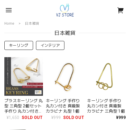
Home
日本雑貨
日本雑貨
キーリング
インテリア
ブラスキーリング 丸
キーリング 手作り
キーリング 手作り
型 三角型 2個セット
丸カン付き 真鍮製
丸カン付き 真鍮製
手作り 丸カン付き
カラビナ 丸型 1個
カラビナ 三角型 1個
真鍮製 カラビナ
¥1,650
SOLD OUT
¥999
SOLD OUT
¥999