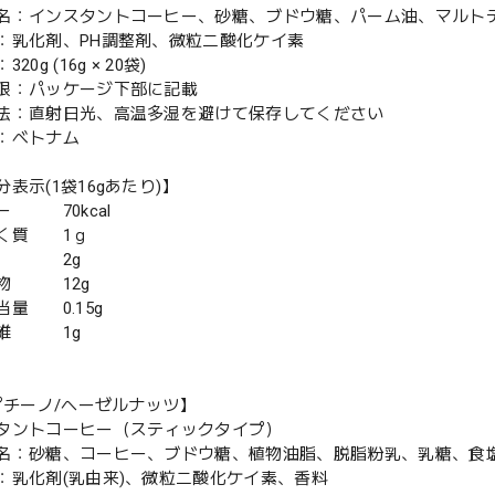
名：インスタントコーヒー、砂糖、ブドウ糖、パーム油、マルト
：乳化剤、PH調整剤、微粒二酸化ケイ素
20g (16g × 20袋)
限：パッケージ下部に記載
法：直射日光、高温多湿を避けて保存してください
：ベトナム
表示(1袋16gあたり)】
ー 70kcal
く質 1ｇ
質 2g
物 12g
当量 0.15g
繊維 1g
カプチーノ/ヘーゼルナッツ】
タントコーヒー（スティックタイプ）
名：砂糖、コーヒー、ブドウ糖、植物油脂、脱脂粉乳、乳糖、食
：乳化剤(乳由来)、微粒二酸化ケイ素、香料