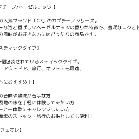
カプチーノ/ヘーゼルナッツ 】
の人気ブランド「G7」のカプチーノシリーズ。
ーな泡と香ばしいヘーゼルナッツの香りが特徴で、豊潤なコクと
の風味がお好きな方にはぴったりの商品です。
スティックタイプ】
つ個包装されているスティックタイプ。
、アウトドア、旅行、ギフトにも最適。
方におすすめ！】
の苦味や酸味が苦手な方
現地の味を手軽に体験してみたい方
ーヒー体験にチャレンジしたい方
職場のストック・旅行のお供としても便利！
 カフェオレ】