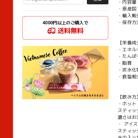
・内容量：
・原産国
・輸入販
・保存方
4000円以上のご購入で
送料無料
【栄養成
・エネルギ
・たんぱ
・脂
・炭水化
・食塩相
【飲み方
・ホット
スティッ
濃さはお
・ アイス
スティッ
氷の入っ