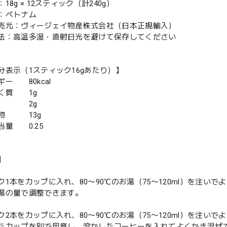
18g × 12スティック（計240g）
：ベトナム
売元：ヴィージェイ物産株式会社（日本正規輸入）
法：高温多湿・直射日光を避けて保存してください
分表示（1スティック16gあたり）】
ー 80kcal
く質 1g
質 2g
物 13g
当量 0.25
】
ク1本をカップに入れ、80〜90℃のお湯（75〜120ml）を注い
湯の量で調整できます。
ク2本をカップに入れ、80〜90℃のお湯（75〜120ml）を注い
たカップを別で用意し、溶かしたコーヒーを入れてよくかき混ぜ