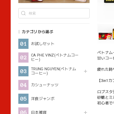
カテゴリから選ぶ
お試しセット
ベトナム
CA PHE VINZ(ベトナムコー
甘いコー
ヒー)
TRUNG NGUYEN(ベトナム
疲れた時
コーヒー)
【3in1
カシューナッツ
ロブスタ
砂糖とミ
洋食ジャンボ
初心者で
日本雑貨