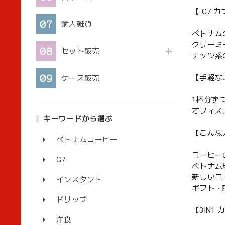
【 G7 
輸入雑貨
ベトナム
クリーミ
セット販売
ナッツ系
【手軽な
ケース販売
1杯分ず
オフィス
キーワードから選ぶ
【こんな
ベトナムコーヒー
コーヒー
G7
ベトナム
新しいコ
インスタント
ギフト・
ドリップ
【3IN1
洋食