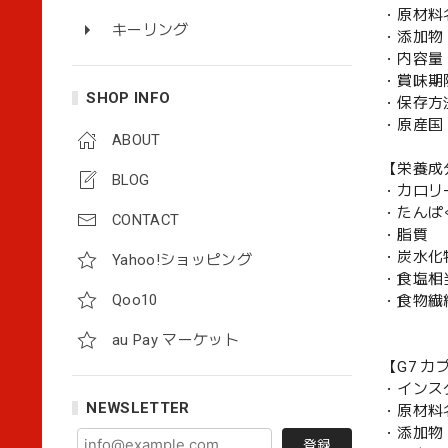
・原材料
キーリング
・添加物
・内容量：3
・賞味期
SHOP INFO
・保存方
・原産国
ABOUT
【栄養成分
BLOG
・カロリ
・たんぱ
CONTACT
・脂
・炭水化
Yahoo!ショッピング
・食塩相
Qoo10
・食物
au Pay マーケット
【G7 
・インス
NEWSLETTER
・原材料
・添加物
登録