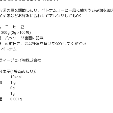
お湯の量を調節したり、ベトナムコーヒー風に練乳やお砂糖を加
加するなどお好みに合わせてアレンジしてもOK！！
名 コーヒー豆
0g (2g ×100袋)
限 パッケージ裏面に記載
法 直射日光、高温多湿を避けて保存してください
 ベトナム
ヴィージェイ物株式会社
表示(1袋2gあたり)】
 10kcal
質 1ｇ
 0g
物 1g
 0.001g