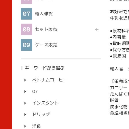
お好みで
輸入雑貨
牛乳を追
セット販売
●原材料
●内容量 20
●賞味期
ケース販売
●保存方
●原産国
キーワードから選ぶ
輸入者 
ベトナムコーヒー
【栄養成分
カロリー
G7
たんぱく
脂質
インスタント
炭水化
食塩相当量
ドリップ
洋食