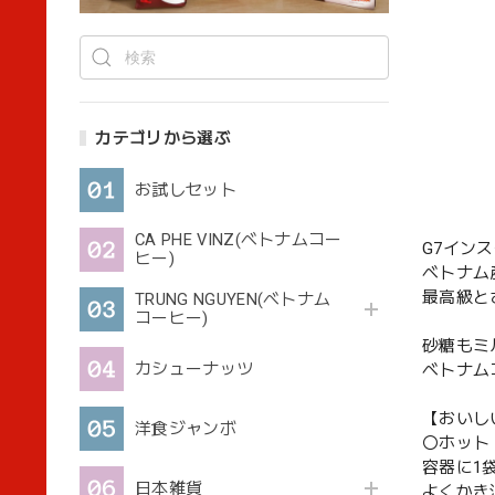
カテゴリから選ぶ
お試しセット
CA PHE VINZ(ベトナムコー
G7イン
ヒー)
ベトナム
最高級と
TRUNG NGUYEN(ベトナム
コーヒー)
砂糖もミ
カシューナッツ
ベトナム
【おいし
洋食ジャンボ
〇ホット
容器に1
日本雑貨
よくかき