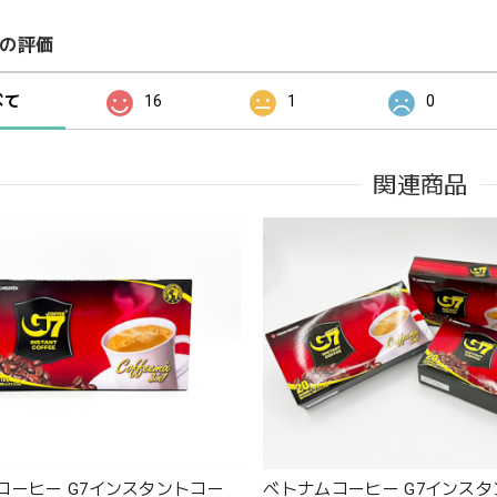
の評価
べて
16
1
0
関連商品
コーヒー G7インスタントコー
ベトナムコーヒー G7インス