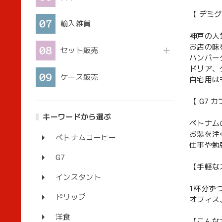
【 デミ
輸入雑貨
神戸の人
お店の味
セット販売
ハンバー
ドリア、
ケース販売
自宅用は
【 G7 
キーワードから選ぶ
ベトナム
お湯を注
ベトナムコーヒー
仕事や勉
G7
【手軽な
インスタント
1杯分ず
ドリップ
オフィス
洋食
【こんな