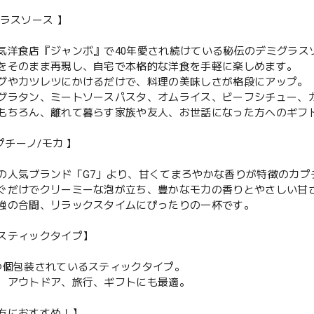
グラスソース 】
気洋食店『ジャンボ』で40年愛され続けている秘伝のデミグラス
をそのまま再現し、自宅で本格的な洋食を手軽に楽しめます。
グやカツレツにかけるだけで、料理の美味しさが格段にアップ。
グラタン、ミートソースパスタ、オムライス、ビーフシチュー、
もちろん、離れて暮らす家族や友人、お世話になった方へのギフ
カプチーノ/モカ 】
の人気ブランド「G7」より、甘くてまろやかな香りが特徴のカプ
ぐだけでクリーミーな泡が立ち、豊かなモカの香りとやさしい甘
強の合間、リラックスタイムにぴったりの一杯です。
スティックタイプ】
つ個包装されているスティックタイプ。
、アウトドア、旅行、ギフトにも最適。
方におすすめ！】