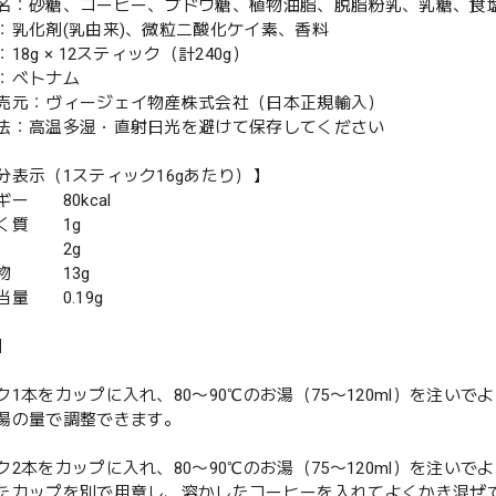
名：砂糖、コーヒー、ブドウ糖、植物油脂、脱脂粉乳、乳糖、食
：乳化剤(乳由来)、微粒二酸化ケイ素、香料
18g × 12スティック（計240g）
：ベトナム
売元：ヴィージェイ物産株式会社（日本正規輸入）
法：高温多湿・直射日光を避けて保存してください
分表示（1スティック16gあたり）】
ー 80kcal
く質 1g
質 2g
物 13g
当量 0.19g
】
ク1本をカップに入れ、80〜90℃のお湯（75〜120ml）を注い
湯の量で調整できます。
ク2本をカップに入れ、80〜90℃のお湯（75〜120ml）を注い
たカップを別で用意し、溶かしたコーヒーを入れてよくかき混ぜ