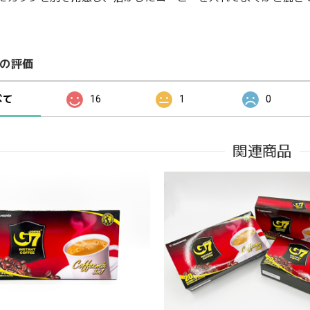
の評価
べて
16
1
0
関連商品