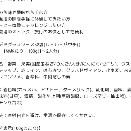
の苦味や酸味が苦手な方
現地の味を手軽に体験してみたい方
ーヒー体験にチャレンジしたい方
職場のストック・旅行のお供としても便利！
デミグラスソース×2袋(レトルトパウチ)】
1袋あたり：100g(1〜2人分)
名：野菜・果実(国産玉ねぎ/りんご/人参/にんにく/セロリ)、
チャップ、赤ワイン、はちみつ、グラスドヴィアン、小麦粉、米
ンコンソメ、香辛料、牛肉だしの素
：着色料(カラメル、アナトー、ターメリック)、乳化剤、香料、調
味料(甘草)、酒精、酸化防止剤(亜硫酸塩、ローズマリー抽出物)
チンを含む)
法：直射日光を避け、常温で保存してください。
表示(100gあたり)】