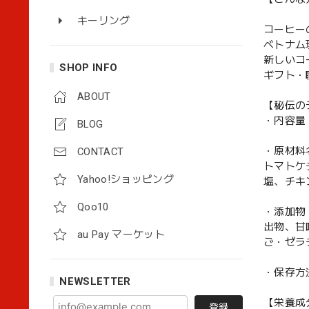
キーリング
コーヒー
ベトナム
新しいコ
SHOP INFO
ギフト・
ABOUT
【秘伝の
・内容量：
BLOG
・原材料
CONTACT
トマトケ
Yahoo!ショッピング
塩、チキ
Qoo10
・添加物
出物、甘
au Pay マーケット
ご・ゼラ
・保存方
NEWSLETTER
【栄養成分
登録