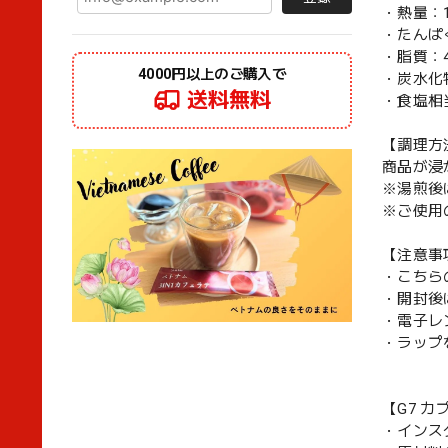
・熱量：11
・たんぱく
・脂質：4
4000円以上のご購入で
・炭水化物
送料無料
・食塩相当
【調理方
商品が浸
※湯煎後
※ご使用
【注意事
・こちら
・開封後
・電子レ
・ラップ
【G7 カ
・インス