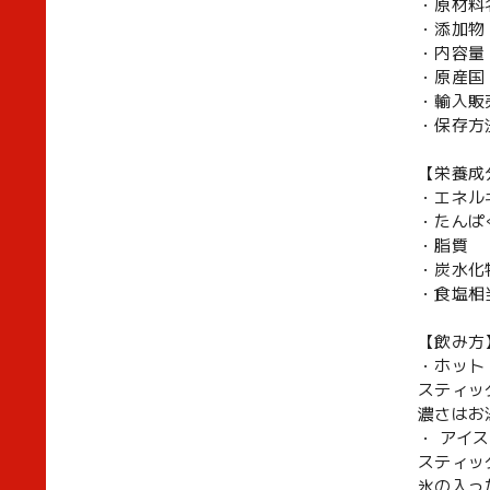
・原材料
・添加物
・内容量：
・原産国
・輸入販
・保存方
【栄養成
・エネルギ
・たんぱ
・脂
・炭水化
・食塩相
【飲み方
・ホット
スティッ
濃さはお
・ アイス
スティッ
氷の入っ