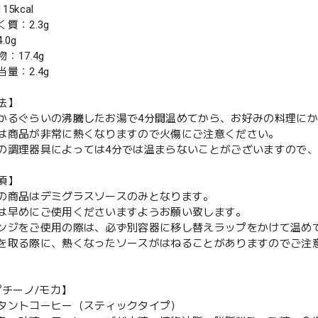
5kcal
質：2.3g
.0g
：17.4g
量：2.4g
法】
かるぐらいの沸騰したお湯で4分間温めてから、お好みの料理に
は商品が非常に熱くなりますので火傷にご注意ください。
の調理器具によっては4分では温まらないことがございますので、
項】
の商品はデミグラスソースのみとなります。
は早めにご使用くださいますようお願い致します。
ンジをご使用の際は、必ず別容器に移し替えラップをかけて温め
を取る際に、熱くなったソースがはねることがありますのでご注
プチーノ/モカ】
タントコーヒー（スティックタイプ）