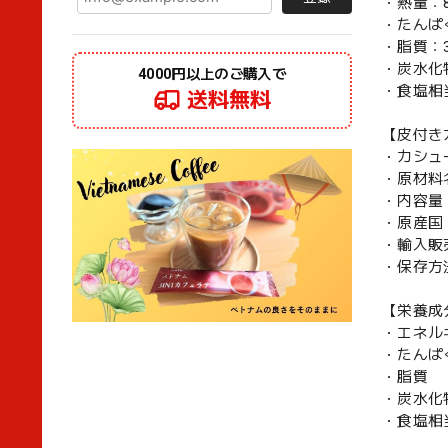
・熱量：80
・たんぱく
・脂質：3
・炭水化物
4000円以上のご購入で
・食塩相当
送料無料
【皮付き
・カシュ
・原材料
・内容量：
・原産国
・輸入販
・保存方
【栄養成
・エネルギ
・たんぱ
・脂質
・炭水化
・食塩相