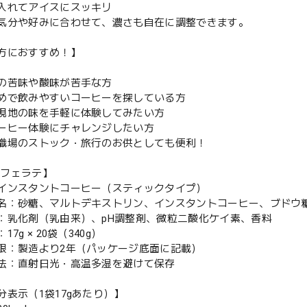
入れてアイスにスッキリ
気分や好みに合わせて、濃さも自在に調整できます。
方におすすめ！】
の苦味や酸味が苦手な方
めで飲みやすいコーヒーを探している方
現地の味を手軽に体験してみたい方
ーヒー体験にチャレンジしたい方
職場のストック・旅行のお供としても便利！
 カフェラテ】
インスタントコーヒー（スティックタイプ）
名：砂糖、マルトデキストリン、インスタントコーヒー、ブドウ
：乳化剤（乳由来）、pH調整剤、微粒二酸化ケイ素、香料
7g × 20袋（340g）
限：製造より2年（パッケージ底面に記載）
法：直射日光・高温多湿を避けて保存
分表示（1袋17gあたり）】