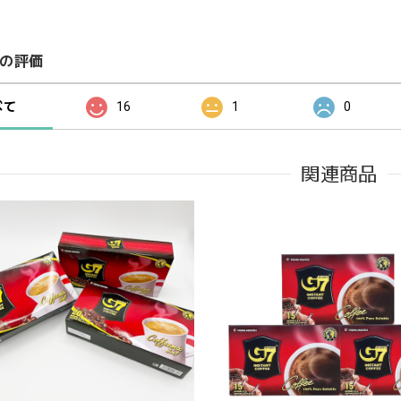
の評価
べて
16
1
0
関連商品