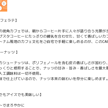
 カフェラテ】
の街角カフェでは、朝からコーヒー片手に人々が語り合う光景が
ブスタコーヒーにたっぷりの練乳を合わせた、甘くて香ばしいカ
トナム現地のカフェ文化をご自宅で手軽に楽しめるのが、このCAPHE 
ューナッツ 】
カシューナッツは、ポリフェノールを含む皮の香ばしさが加わり
っくりと焙煎することで、ナッツの甘み・旨み・香ばしさを最大
人工調味料は一切不使用。
味で仕上げているので、ナッツ本来の味わいを存分に楽しめます
でもアイスでも美味しい】
トでまろやかに