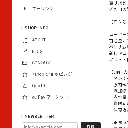
夏は氷を
キーリング
その日の
【こんな
SHOP INFO
コーヒー
ABOUT
甘さ控え
ベトナム
BLOG
新しいコ
ギフト・
CONTACT
【3IN1
Yahoo!ショッピング
・名称：
・原材料
Qoo10
・添加物
au Pay マーケット
・内容量：1
・賞味期
・保存方
NEWSLETTER
【栄養成
登録