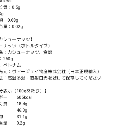
kcal
質：0.5g
g
：0.68g
量：0.02g
カシューナッツ】
ーナッツ（ボトルタイプ）
名：カシューナッツ、食塩
250g
：ベトナム
売元：ヴィージェイ物産株式会社（日本正規輸入）
法：高温多湿・直射日光を避けて保存してください
分表示（100gあたり）】
ー 605kcal
く質 18.4g
 46.3g
物 31.1g
当量 0.2g