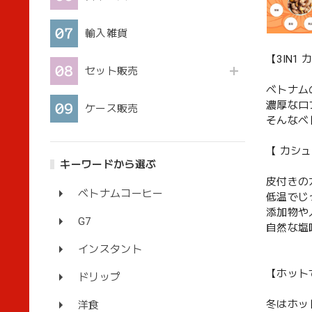
輸入雑貨
【3IN1
セット販売
ベトナム
濃厚なロ
ケース販売
そんなベ
【 カシ
キーワードから選ぶ
皮付きの
ベトナムコーヒー
低温でじ
添加物や
G7
自然な塩
インスタント
【ホット
ドリップ
冬はホッ
洋食