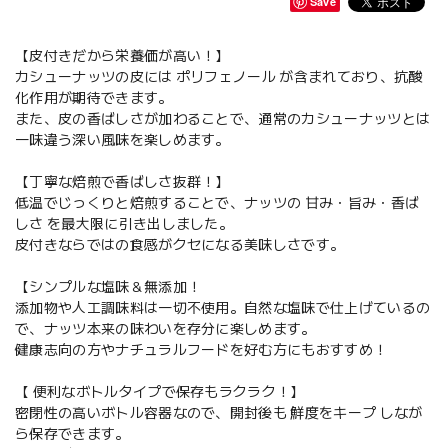
Save
【皮付きだから栄養価が高い！】
カシューナッツの皮には ポリフェノール が含まれており、抗酸
化作用が期待できます。
また、皮の香ばしさが加わることで、通常のカシューナッツとは
一味違う深い風味を楽しめます。
【丁寧な焙煎で香ばしさ抜群！】
低温でじっくりと焙煎することで、ナッツの 甘み・旨み・香ば
しさ を最大限に引き出しました。
皮付きならではの食感がクセになる美味しさです。
【シンプルな塩味＆無添加！
添加物や人工調味料は一切不使用。自然な塩味で仕上げているの
で、ナッツ本来の味わいを存分に楽しめます。
健康志向の方やナチュラルフードを好む方にもおすすめ！
【 便利なボトルタイプで保存もラクラク！】
密閉性の高いボトル容器なので、開封後も 鮮度をキープ しなが
ら保存できます。