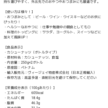
持ち運びやすく、外出先でのおやつやおつまみにも最適です。
【使い方は様々！】
・おつまみとして ：ビール・ワイン・ウイスキーなどのお供に
ぴったり！
・ヘルシーなおやつに ：仕事や勉強中の間食としても◎
・料理のトッピングに ：サラダ、ヨーグルト、スイーツなどに
加えて風味UP！
【食品表示】
・カシューナッツ（ボトルタイプ）
・原材料名：カシューナッツ、食塩
・内容量：250g×2ボトル
・原産国：ベトナム
・輸入販売元：ヴィージェイ物産株式会社（日本正規輸入）
・保存方法：高温多湿・直射日光を避けて保存してください
【栄養成分表示（100gあたり）】
・エネルギー 605kcal
・たんぱく質 18.4g
・脂質 46.3g
・炭水化物 31.1g