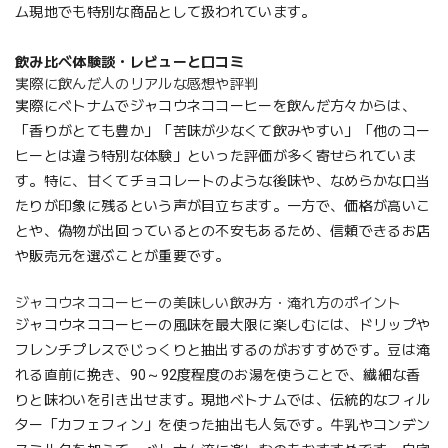
ム現地でも特別な商品として扱われています。
飲み比べ体験談・レビューと口コミ
実際に飲んだ人のリアルな感想や評判
実際にベトナムでジャコウネココーヒーを飲んだ方々からは、
「香りがとても豊か」「苦味が少なくて飲みやすい」「他のコー
ヒーとは違う特別な体験」といった評価が多く寄せられていま
す。特に、甘くてチョコレートのような後味や、なめらかな口当
たりが印象に残るという声が目立ちます。一方で、価格が高いこ
とや、偽物が出回っているとの不安もあるため、信頼できるお店
や販売元を選ぶことが重要です。
ジャコウネココーヒーの美味しい飲み方・淹れ方のポイント
ジャコウネココーヒーの風味を最大限に楽しむには、ドリップや
フレンチプレスでじっくりと抽出するのがおすすめです。豆は淹
れる直前に挽き、90～92度程度のお湯を使うことで、繊細な香
りと味わいを引き出せます。現地ベトナムでは、伝統的なフィル
ター「カフェフィン」を使った抽出も人気です。牛乳やコンデン