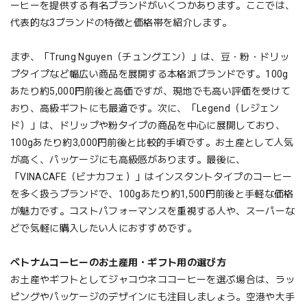
ーヒーを提供する有名ブランドがいくつかあります。ここでは、
代表的な3ブランドの特徴と価格帯を紹介します。
まず、「Trung Nguyen（チュングエン）」は、豆・粉・ドリッ
プタイプなど幅広い商品を展開する本格派ブランドです。100g
あたり約5,000円前後と高価ですが、現地でも高い評価を受けて
おり、高級ギフトにも最適です。次に、「Legend（レジェン
ド）」は、ドリップや粉タイプの商品を中心に展開しており、
100gあたり約3,000円前後と比較的手頃です。お土産として人気
が高く、パッケージにも高級感があります。最後に、
「VINACAFE（ビナカフェ）」はインスタントタイプのコーヒー
を多く扱うブランドで、100gあたり約1,500円前後と手軽な価格
が魅力です。コストパフォーマンスを重視する人や、スーパーな
どで気軽に購入したい人におすすめです。
ベトナムコーヒーのお土産用・ギフト用の選び方
お土産やギフトとしてジャコウネココーヒーを選ぶ場合は、ラッ
ピングやパッケージのデザインにも注目しましょう。空港や大手