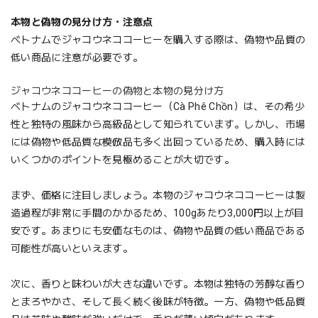
本物と偽物の見分け方・注意点
ベトナムでジャコウネココーヒーを購入する際は、偽物や品質の
低い商品に注意が必要です。
ジャコウネココーヒーの偽物と本物の見分け方
ベトナムのジャコウネココーヒー（Cà Phê Chồn）は、その希少
性と独特の風味から高級品として知られています。しかし、市場
には偽物や低品質な模倣品も多く出回っているため、購入時には
いくつかのポイントを見極めることが大切です。
まず、価格に注目しましょう。本物のジャコウネココーヒーは製
造過程が非常に手間のかかるため、100gあたり3,000円以上が目
安です。あまりにも安価なものは、偽物や品質の低い商品である
可能性が高いといえます。
次に、香りと味わいが大きな違いです。本物は独特の芳醇な香り
とまろやかさ、そして長く続く後味が特徴。一方、偽物や低品質