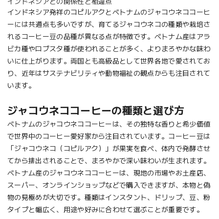
インドネシアとの関係性と相違点
インドネシア発祥のコピルアクとベトナムのジャコウネココーヒ
ーには共通点も多いですが、育てるジャコウネコの種類や栽培さ
れるコーヒー豆の品種が異なる点が特徴です。ベトナム産はアラ
ビカ種やロブスタ種が使われることが多く、よりまろやかな味わ
いに仕上がります。両国とも高級品として世界各地で愛されてお
り、近年はサステナビリティや動物福祉の観点からも注目されて
います。
ジャコウネココーヒーの種類と選び方
ベトナムのジャコウネココーヒーは、その独特な香りと希少価値
で世界中のコーヒー愛好家から注目されています。コーヒー豆は
「ジャコウネコ（コピルアク）」が果実を食べ、体内で発酵させ
てから排出されることで、まろやかで深い味わいが生まれます。
ベトナム産のジャコウネココーヒーは、現地の市場やお土産店、
スーパー、オンラインショップなどで購入できますが、本物と偽
物の見極めが大切です。種類はインスタント、ドリップ、豆、粉
タイプと幅広く、用途や好みに合わせて選ぶことが重要です。