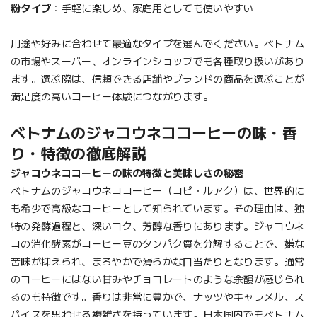
粉タイプ
：手軽に楽しめ、家庭用としても使いやすい
用途や好みに合わせて最適なタイプを選んでください。ベトナム
の市場やスーパー、オンラインショップでも各種取り扱いがあり
ます。選ぶ際は、信頼できる店舗やブランドの商品を選ぶことが
満足度の高いコーヒー体験につながります。
ベトナムのジャコウネココーヒーの味・香
り・特徴の徹底解説
ジャコウネココーヒーの味の特徴と美味しさの秘密
ベトナムのジャコウネココーヒー（コピ・ルアク）は、世界的に
も希少で高級なコーヒーとして知られています。その理由は、独
特の発酵過程と、深いコク、芳醇な香りにあります。ジャコウネ
コの消化酵素がコーヒー豆のタンパク質を分解することで、嫌な
苦味が抑えられ、まろやかで滑らかな口当たりとなります。通常
のコーヒーにはない甘みやチョコレートのような余韻が感じられ
るのも特徴です。香りは非常に豊かで、ナッツやキャラメル、ス
パイスを思わせる複雑さを持っています。日本国内でもベトナム