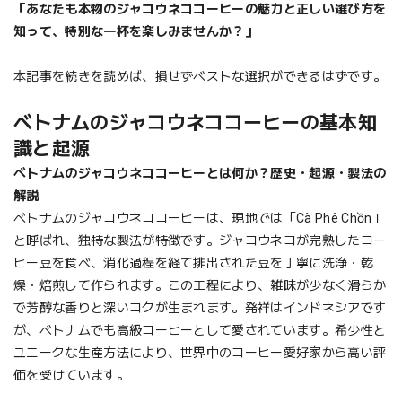
「あなたも本物のジャコウネココーヒーの魅力と正しい選び方を
知って、特別な一杯を楽しみませんか？」
本記事を続きを読めば、損せずベストな選択ができるはずです。
ベトナムのジャコウネココーヒーの基本知
識と起源
ベトナムのジャコウネココーヒーとは何か？歴史・起源・製法の
解説
ベトナムのジャコウネココーヒーは、現地では「Cà Phê Chồn」
と呼ばれ、独特な製法が特徴です。ジャコウネコが完熟したコー
ヒー豆を食べ、消化過程を経て排出された豆を丁寧に洗浄・乾
燥・焙煎して作られます。この工程により、雑味が少なく滑らか
で芳醇な香りと深いコクが生まれます。発祥はインドネシアです
が、ベトナムでも高級コーヒーとして愛されています。希少性と
ユニークな生産方法により、世界中のコーヒー愛好家から高い評
価を受けています。