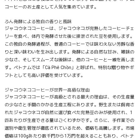
コーヒーのお土産として人気を集めています。
ふん発酵による独自の香りと風味
ジャコウネココーヒーは、ジャコウネコが完熟したコーヒーチェ
リーを食べ、体内で発酵させた後に排泄された豆を使用します。
この独自の発酵過程が、普通のコーヒーでは味わえない芳醇な香
りと深い味わいを生み出します。発酵による自然な甘み、雑味の
少なさ、そしてスムーズな後味は、他のコーヒーと一線を画しま
す。ベトナムでは「Cà Phê Chồn」と呼ばれ、特別な贈り物やギ
フトとしても高い評価を受けています。
ジャコウネココーヒーが世界一高級な理由
ジャコウネココーヒーが高級とされる最大の理由は、その生産量
の少なさと手間のかかる生産工程にあります。野生または飼育さ
れたジャコウネコが自然に選び食べた完熟豆のみが使用され、1
匹あたりが生産できる量はごくわずかです。さらに、手作業での
選別や衛生管理が徹底されているため、価格も高騰します。市場
価格は100gあたり数千円から1万円を超えることもあり、ベトナ