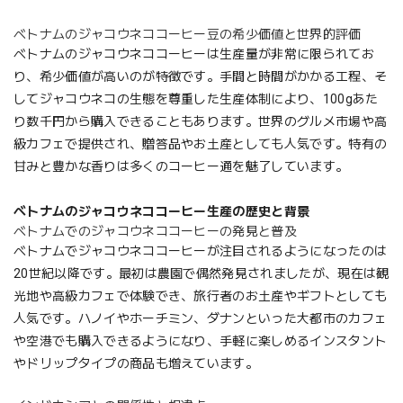
ベトナムのジャコウネココーヒー豆の希少価値と世界的評価
ベトナムのジャコウネココーヒーは生産量が非常に限られてお
り、希少価値が高いのが特徴です。手間と時間がかかる工程、そ
してジャコウネコの生態を尊重した生産体制により、100gあた
り数千円から購入できることもあります。世界のグルメ市場や高
級カフェで提供され、贈答品やお土産としても人気です。特有の
甘みと豊かな香りは多くのコーヒー通を魅了しています。
ベトナムのジャコウネココーヒー生産の歴史と背景
ベトナムでのジャコウネココーヒーの発見と普及
ベトナムでジャコウネココーヒーが注目されるようになったのは
20世紀以降です。最初は農園で偶然発見されましたが、現在は観
光地や高級カフェで体験でき、旅行者のお土産やギフトとしても
人気です。ハノイやホーチミン、ダナンといった大都市のカフェ
や空港でも購入できるようになり、手軽に楽しめるインスタント
やドリップタイプの商品も増えています。