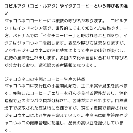
コピルアク（コピ・ルアク）やイタチコーヒーという呼び名の違
い
ジャコウネココーヒーには複数の呼び名があります。「コピルア
ク」はインドネシア語で、世界的にもよく知られた名称です。一
方、ベトナムでは「イタチコーヒー」と呼ばれることがあり、イ
タチはジャコウネコを指します。表記や呼び方は異なりますが、
いずれもジャコウネコの消化酵素によって生豆の成分が変化し、
独特の風味を生み出します。各国の文化や言語に合わせて呼び名
が分かれており、選ぶ際の参考情報になります。
ジャコウネコの生態とコーヒー生産の特徴
ジャコウネコは夜行性の小型哺乳類で、主に果実や昆虫を食べま
す。完熟したコーヒーチェリーを好んで食べる習性があり、消化
過程で豆のタンパク質が分解され、苦味が抑えられます。自然環
境下で採取された豆は特に高価ですが、現在は農園で飼育された
ジャコウネコによる生産も増えています。生産者は衛生管理やジ
ャコウネコの健康管理に配慮し、品質の高い豆を提供していま
す。