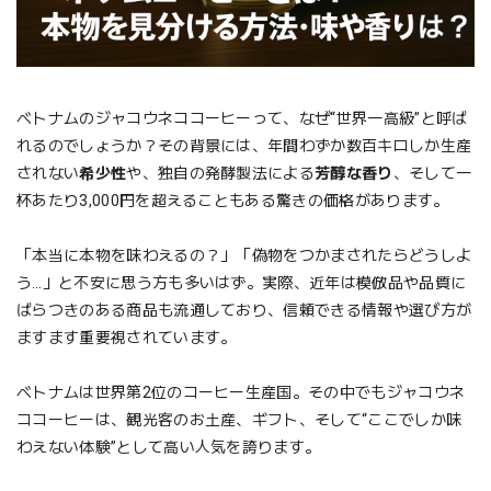
ベトナムのジャコウネココーヒーって、なぜ“世界一高級”と呼ば
れるのでしょうか？その背景には、年間わずか数百キロしか生産
されない
希少性
や、独自の発酵製法による
芳醇な香り
、そして一
杯あたり3,000円を超えることもある驚きの価格があります。
「本当に本物を味わえるの？」「偽物をつかまされたらどうしよ
う…」と不安に思う方も多いはず。実際、近年は模倣品や品質に
ばらつきのある商品も流通しており、信頼できる情報や選び方が
ますます重要視されています。
ベトナムは世界第2位のコーヒー生産国。その中でもジャコウネ
ココーヒーは、観光客のお土産、ギフト、そして“ここでしか味
わえない体験”として高い人気を誇ります。