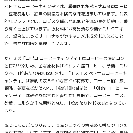
ベトナムコーヒーキャンディは、
厳選されたベトナム産のコーヒ
ー豆
を使用し、独自の製法で本格的な味を追求しています。代表
的なブランドでは、ロブスタ種など現地で主流の豆を焙煎し、香
り高く仕上げています。原材料には高品質な砂糖やミルクエキ
ス、場合によってはココナッツやキャラメル成分も加えること
で、豊かな風味を実現しています。
たとえば「コピコ コーヒーキャンディ」はコーヒーの深いコク
と甘みが楽しめ、主な原材料はベトナム産コーヒー、砂糖、ミル
クで、1粒あたり約20kcalです。「エヌエス ベトナムコーヒーキ
ャンディ」は練乳のまろやかな甘さが特徴で、コーヒー抽出液、
練乳、砂糖などが使われ、1粒約18kcalほど。「Oishi コーヒーキ
ャンディ」は軽やかな甘さと香りが持ち味で、コーヒーエキス、
砂糖、ミルクが主な原料となり、1粒あたり約19kcalとなってい
ます。
製法にもこだわりがあり、低温でじっくり煮詰めて香りやコクを
損なわず仕上げています。防腐剤や着色料を使用しない商品も多