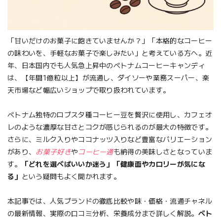
「甘いだけのお菓子に飽きていませんか？」「本格的なコーヒー
の味わいを、手軽なお菓子で楽しみたい」と考えている方へ。近
年、日本国内でも人気急上昇中のベトナムコーヒーキャンディ
は、【年間1億粒以上】が流通し、ダイソーや業務スーパー、楽
天市場など幅広いショップで取り扱われています。
ベトナム独特のロブスタ種コーヒー豆を贅沢に使用し、カフェオ
レのような濃厚な甘さとコクが感じられるのが最大の特徴です。
さらに、ミルク入りやココナッツ入りなど豊富なバリエーション
があり、
お菓子好き
や
コーヒー通
も納得の美味しさとなっていま
す。
「どれを選べばいいか迷う」「健康面やカロリーが気にな
る」
という疑問もよく聞かれます。
本記事では、人気ブランドの徹底比較や味・価格・流通チャネル
の最新情報、実際の口コミ分析、栄養成分まで詳しく解説。
ベト