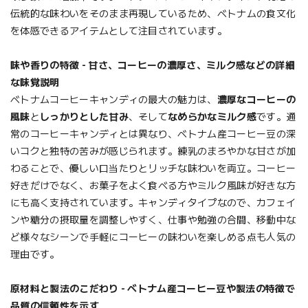
伝統的な味わいをそのまま再現しているため、ベトナムの食文化
を体感できるアイテムとして注目されています。
味や香りの特徴 - 甘さ、コーヒーの濃厚さ、ミルク感などの詳細
な味覚説明
ベトナムコーヒーキャンディの最大の魅力は、
濃厚なコーヒーの
風味
と
しっかりとした甘み
、そして
なめらかなミルク感
です。通
常のコーヒーキャンディとは異なり、ベトナム産コーヒー豆の深
いコクと独特の苦みが感じられます。練乳のまろやかな甘さが加
わることで、優しい口当たりとリッチな味わいを両立。コーヒー
好きだけでなく、お菓子をよく食べる方やミルク風味が好きな方
にも高く支持されています。キャンディタイプなので、カフェイ
ンや糖分の摂取量を調整しやすく、仕事や勉強の合間、移動中な
ど様々なシーンで手軽にコーヒーの味わいを楽しめる点も人気の
理由です。
原材料と製法のこだわり - ベトナム産コーヒー豆や製法の特徴で
品質の信頼性を示す