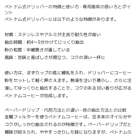
ベトナム式ドリッパーの特徴と使い方 - 専用器具の扱い方とポイ
ント
ベトナム式ドリッパーには以下のような特徴があります。
材質：ステンレスやアルミが主流で耐久性が高い
抽出時間：約4〜5分かけてじっくり抽出
粉の粒度：中細挽きが適している
風味：苦味と香ばしさが際立つ、コクの深い一杯に
使い方は、まずカップの底に練乳を入れ、ドリッパーにコーヒー
粉をセットして軽く押さえます。熱湯を注いで蒸らし、さらに注
湯してゆっくりと抽出することで、コクのある甘い香りが広がる
ベトナムコーヒーが完成します。
ペーパードリップ・代用方法との違い - 他の抽出方法との比較
金属フィルターを使うベトナムコーヒーは、豆本来のオイル分や
コクがしっかり抽出されるのが特徴です。ペーパードリップだと
雑味が抑えられ、ややすっきりした味になりますが、ベトナムら