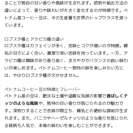
ることで独自の甘い香りや風味が生まれます。焙煎や抽出方法の
違いによって、香りや味わいが大きく変化するのが特徴です。ベ
トナム産コーヒー豆は、その生産量も世界のトップクラスを誇っ
ています。
ロブスタ種とアラビカ種の違い
ロブスタ種はカフェインが多く、苦味とコクが強いのが特徴。練
乳の甘さによく合い、濃厚で深い苦味を持っています。一方、ア
ラビカ種は酸味があり香り高く、まろやかでバランスの良い味わ
いが楽しめます。ベトナムコーヒー独特の味を楽しみたい方に
は、やはりロブスタ種が欠かせません。
ベトナムコーヒー豆の特徴とフレーバー
ベトナム産の豆は、肥沃な土壌や温暖な気候の影響で
香ばしくナ
ッツのような風味
や、独特の甘い香りが感じられるのが魅力で
す。深煎りすることで苦味が際立ち、練乳との絶妙な調和が生ま
れます。また、バニラやヘーゼルナッツのような香りを感じられ
る銘柄も人気で、本場の味わいを楽しむことができます。