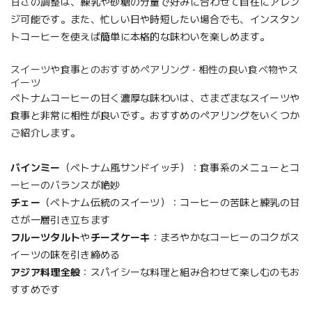
甘さの調整は、練乳や砂糖の分量で好みに合わせて自在にアレン
ジ可能です。また、忙しい日や時短したい場合でも、インスタン
トコーヒーを使えば簡単に本格的な味わいを楽しめます。
スイーツや食事とのおすすめペアリング - 相性の良い食べ物やス
イーツ
ベトナムコーヒーの甘く濃厚な味わいは、さまざまなスイーツや
食事と非常に相性が良いです。おすすめのペアリングをいくつか
ご紹介します。
バインミー
（ベトナム風サンドイッチ）：食事系のメニューとコ
ーヒーのバランスが絶妙
チェー
（ベトナム伝統のスイーツ）：コーヒーの苦味と練乳の甘
さが一層引き立ちます
フルーツタルト
や
チーズケーキ
：まろやかなコーヒーのコクがス
イーツの味を引き締める
アジア料理全般
：スパイシーな料理と組み合わせて楽しむのもお
すすめです