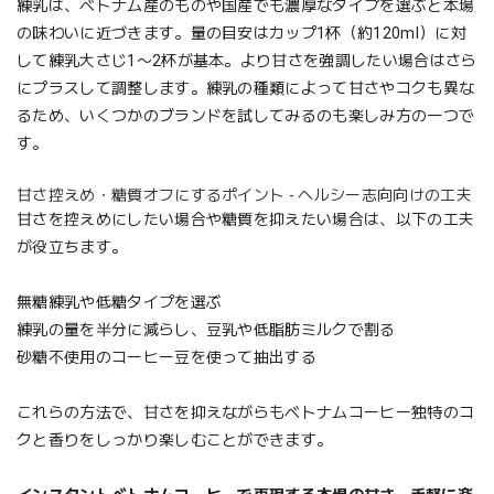
練乳は、ベトナム産のものや国産でも濃厚なタイプを選ぶと本場
の味わいに近づきます。量の目安はカップ1杯（約120ml）に対
して練乳大さじ1〜2杯が基本。より甘さを強調したい場合はさら
にプラスして調整します。練乳の種類によって甘さやコクも異な
るため、いくつかのブランドを試してみるのも楽しみ方の一つで
す。
甘さ控えめ・糖質オフにするポイント - ヘルシー志向向けの工夫
甘さを控えめにしたい場合や糖質を抑えたい場合は、以下の工夫
が役立ちます。
無糖練乳や低糖タイプを選ぶ
練乳の量を半分に減らし、豆乳や低脂肪ミルクで割る
砂糖不使用のコーヒー豆を使って抽出する
これらの方法で、甘さを抑えながらもベトナムコーヒー独特のコ
クと香りをしっかり楽しむことができます。