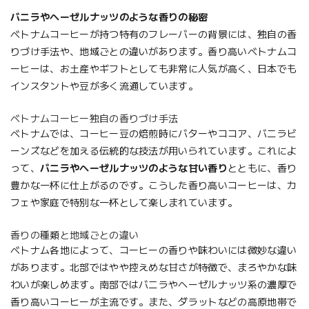
バニラやヘーゼルナッツのような香りの秘密
ベトナムコーヒーが持つ特有のフレーバーの背景には、独自の香
りづけ手法や、地域ごとの違いがあります。香り高いベトナムコ
ーヒーは、お土産やギフトとしても非常に人気が高く、日本でも
インスタントや豆が多く流通しています。
ベトナムコーヒー独自の香りづけ手法
ベトナムでは、コーヒー豆の焙煎時にバターやココア、バニラビ
ーンズなどを加える伝統的な技法が用いられています。これによ
って、
バニラやヘーゼルナッツのような甘い香り
とともに、香り
豊かな一杯に仕上がるのです。こうした香り高いコーヒーは、カ
フェや家庭で特別な一杯として楽しまれています。
香りの種類と地域ごとの違い
ベトナム各地によって、コーヒーの香りや味わいには微妙な違い
があります。北部ではやや控えめな甘さが特徴で、まろやかな味
わいが楽しめます。南部ではバニラやヘーゼルナッツ系の濃厚で
香り高いコーヒーが主流です。また、ダラットなどの高原地帯で