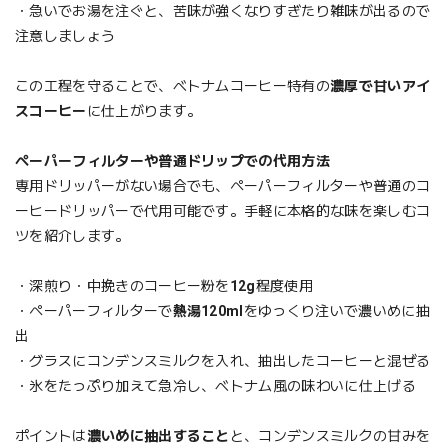
・急いでお湯を注ぐと、苦味が強くなりすぎたり雑味が出るので
注意しましょう
この工程を守ることで、ベトナムコーヒー特有の
濃厚で甘いアイ
スコーヒー
に仕上がります。
ペーパーフィルターや普通ドリップでの代用方法
専用ドリッパーがない場合でも、ペーパーフィルターや普通のコ
ーヒードリッパーで代用可能です。手軽に本格的な味を楽しむコ
ツを紹介します。
・深煎り・中挽きのコーヒー粉を
12g
程度使用
・ペーパーフィルターで
熱湯120ml
をゆっくり注いで濃いめに抽
出
・グラスにコンデンスミルクを入れ、抽出したコーヒーと混ぜる
・氷をたっぷり加えて急冷し、ベトナム風の味わいに仕上げる
ポイントは
濃いめに抽出すること
と、コンデンスミルクの甘みを