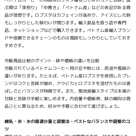
ぶ際は「深煎り」「中挽き」「ベトナム産」などの表記がある商
品が理想です。ロブスタはカフェインが高めで、アイスにした時
もしっかりとした味わいが残ります。輸入食品を扱う店や専門
店、ネットショップなどで購入できます。ベトナム直輸入ブラン
ドや信頼できるチェーンのものは風味もしっかりとしていておす
すめです。
市販商品比較のポイント - 味や価格の違いを比較
市販されているベトナムコーヒー用の豆や粉には、用途や風味の
違いがあります。たとえば、ベトナム産ロブスタを使用したブレ
ンドはコクと苦味が強め、アラビカとロブスタを混ぜたものは香
ばしさとバランスが特徴です。また、現地直輸入タイプは本場の
甘味と苦味が手軽に楽しめます。内容量や価格帯、味の傾向は商
品ごとに異なるため、好みや予算に合わせて選びましょう。
練乳・氷・水の最適分量と調整法 - ベストなバランスや調整のコ
ツ