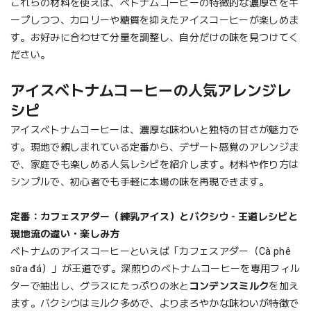
これらの材料を使えば、ベトナムコーヒーの特徴的な濃厚さをキ
ープしつつ、カロリーや糖質を抑えたアイスコーヒーが楽しめま
す。お好みに合わせて分量を調整し、自分だけの味を見つけてく
ださい。
アイスベトナムコーヒーの人気アレンジレ
シピ
アイスベトナムコーヒーは、濃厚な味わいと独特の甘さが魅力で
す。現地で親しまれている定番から、デザート感覚のアレンジま
で、家庭でも楽しめる人気レシピを紹介します。材料や作り方は
シンプルで、初心者でも手軽に本場の味を再現できます。
定番：カフェスアダー（練乳アイス）とバクシウ - 王道レシピと
現地流の違い・楽しみ方
ベトナムのアイスコーヒーといえば「カフェスアダー（Cà phê
sữa đá）」が王道です。深煎りのベトナムコーヒーを専用フィル
ターで抽出し、グラスにたっぷりの氷と
コンデンスミルク
を加え
ます。バクシウはミルク多めで、よりまろやかな味わいが特徴で