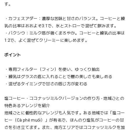
す。
・カフェスアダー：濃厚な苦味と甘さのバランス。コーヒーと練
乳の比率はおおよそ3:1で、氷とストローで混ぜて飲みます。
・バクシウ：ミルク感が強くまろやか。コーヒーと練乳の比率は
1:2で、よく混ぜてクリーミーに楽しめます。
ポイント
・専用フィルター（フィン）を使い、ゆっくり抽出
・練乳はグラスの底に入れることで層の美しさも楽しめる
・混ぜるタイミングで甘さの感じ方が変わる
塩コーヒー・ココナッツミルクバージョンの作り方 - 地域ごとの
特色あるアレンジを紹介
地域ごとに個性的なアレンジも人気です。ある地域では「塩コー
ヒー（Cà phê muối）」が有名で、ほんのり塩気がコーヒーの甘
さを引き立てます。また、南方エリアではココナッツミルクを加