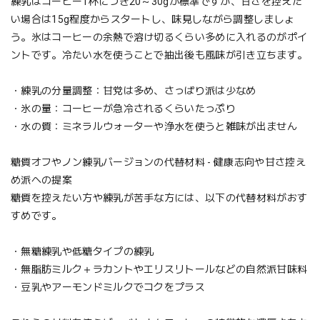
練乳はコーヒー1杯につき20～30gが標準ですが、甘さを控えた
い場合は15g程度からスタートし、味見しながら調整しましょ
う。氷はコーヒーの余熱で溶け切るくらい多めに入れるのがポイ
ントです。冷たい水を使うことで抽出後も風味が引き立ちます。
・練乳の分量調整：甘党は多め、さっぱり派は少なめ
・氷の量：コーヒーが急冷されるくらいたっぷり
・水の質：ミネラルウォーターや浄水を使うと雑味が出ません
糖質オフやノン練乳バージョンの代替材料 - 健康志向や甘さ控え
め派への提案
糖質を控えたい方や練乳が苦手な方には、以下の代替材料がおす
すめです。
・無糖練乳や低糖タイプの練乳
・無脂肪ミルク＋ラカントやエリスリトールなどの自然派甘味料
・豆乳やアーモンドミルクでコクをプラス