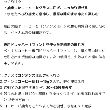
っくり注ぐ
・抽出したコーヒーをグラスに注ぎ、しっかり混ぜる
・氷をたっぷり加えて急冷し、濃厚な味のまま冷たく楽しむ
抽出の際はコーヒーとコンデンスミルクの層を視覚的に楽しむの
も、ベトナム流の醍醐味です。
専用ドリッパー（フィン）を使った正統派の淹れ方
ベトナムコーヒー専用ドリッパー「フィン」は、濃く深い味わい
を引き出す伝統的な道具です。次の手順で、失敗なく本場の味を
楽しめます。
グラスに
コンデンスミルク
を入れる
フィンに
コーヒー粉12〜15g
を入れ、軽く押さえる
約95℃のお湯を少量注ぎ、
20〜30秒蒸らす
残りのお湯（計120ml程度）をゆっくり注ぎ、抽出が終わるまで
2〜5分ほど待つ
コーヒーが抽出できたらよくかき混ぜ、氷を加えて完成