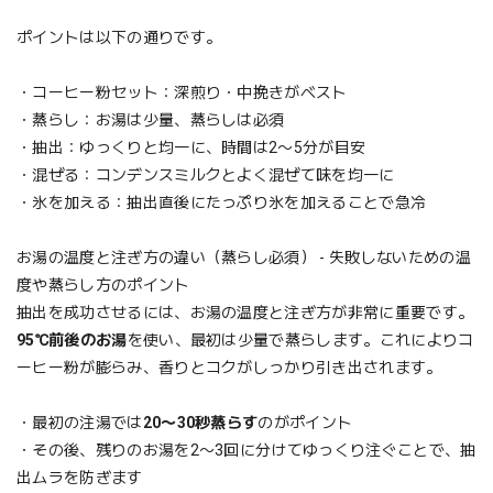
ポイントは以下の通りです。
・コーヒー粉セット：深煎り・中挽きがベスト
・蒸らし：お湯は少量、蒸らしは必須
・抽出：ゆっくりと均一に、時間は2〜5分が目安
・混ぜる：コンデンスミルクとよく混ぜて味を均一に
・氷を加える：抽出直後にたっぷり氷を加えることで急冷
お湯の温度と注ぎ方の違い（蒸らし必須） - 失敗しないための温
度や蒸らし方のポイント
抽出を成功させるには、お湯の温度と注ぎ方が非常に重要です。
95℃前後のお湯
を使い、最初は少量で蒸らします。これによりコ
ーヒー粉が膨らみ、香りとコクがしっかり引き出されます。
・最初の注湯では
20〜30秒蒸らす
のがポイント
・その後、残りのお湯を2〜3回に分けてゆっくり注ぐことで、抽
出ムラを防ぎます