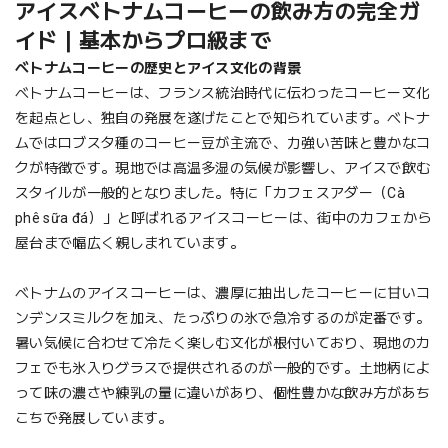
アイスベトナムコーヒーの飲み方の完全ガ
イド｜基本からプロ級まで
ベトナムコーヒーの歴史とアイス文化の背景
ベトナムコーヒーは、フランス統治時代に伝わったコーヒー文化
を起点とし、独自の発展を遂げたことで知られています。ベトナ
ムではロブスタ種のコーヒー豆が主流で、力強い苦味と豊かなコ
クが特徴です。現地では高温多湿の気候が影響し、アイスで飲む
スタイルが一般的となりました。特に「カフェスアダー（Cà
phê sữa đá）」と呼ばれるアイスコーヒーは、街中のカフェから
屋台まで幅広く親しまれています。
ベトナムのアイスコーヒーは、濃厚に抽出したコーヒーに甘いコ
ンデンスミルクを加え、たっぷりの氷で急冷するのが定番です。
暑い気候に合わせて冷たく楽しむ文化が根付いており、現地のカ
フェでも氷入りグラスで提供されるのが一般的です。土地柄によ
って味の濃さや練乳の量に違いがあり、個性豊かな飲み方があち
こちで発展しています。